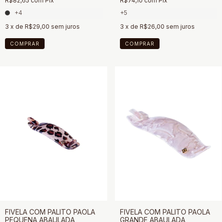
R$82,65
com
Pix
R$74,10
com
Pix
+4
+5
3
x de
R$29,00
sem juros
3
x de
R$26,00
sem juros
COMPRAR
COMPRAR
FIVELA COM PALITO PAOLA
FIVELA COM PALITO PAOLA
PEQUENA ABAULADA
GRANDE ABAULADA