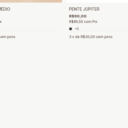
MÉDIO
PENTE JÚPITER
R$90,00
x
R$85,50
com
Pix
+5
sem juros
3
x de
R$30,00
sem juros