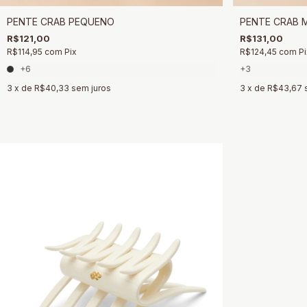
PENTE CRAB PEQUENO
PENTE CRAB 
R$121,00
R$131,00
R$114,95
com
Pix
R$124,45
com
Pi
+6
+3
3
x de
R$40,33
sem juros
3
x de
R$43,67