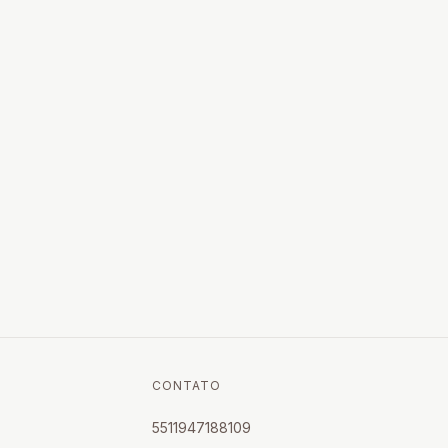
CONTATO
5511947188109