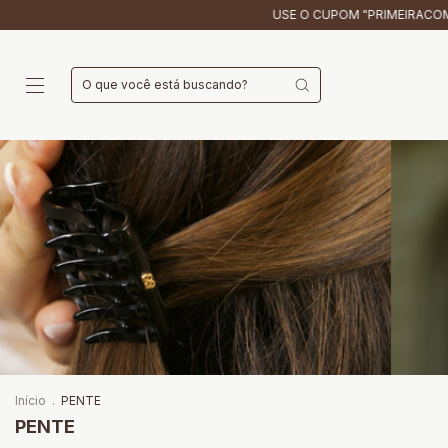
USE O CUPOM "PRIMEIRACOMPRA10" PARA G
Início
.
PENTE
PENTE