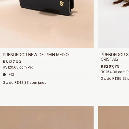
PRENDEDOR NEW DELPHIN MÉDIO
PRENDEDOR SÃ
CRISTAIS
R$127,00
R$267,75
R$120,65
com
Pix
R$254,36
com
P
+12
3
x de
R$89,25
3
x de
R$42,33
sem juros