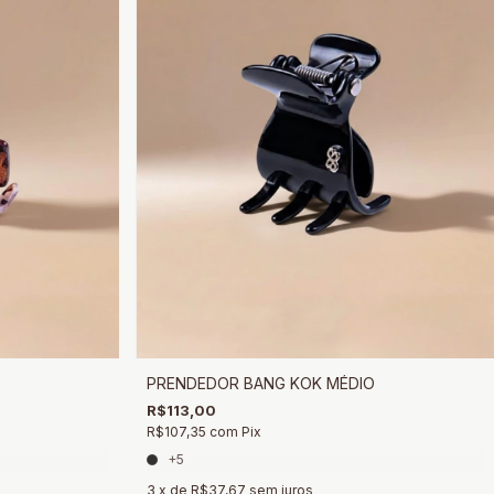
O
PRENDEDOR BANG KOK MÉDIO
R$113,00
R$107,35
com
Pix
+5
3
x de
R$37,67
sem juros