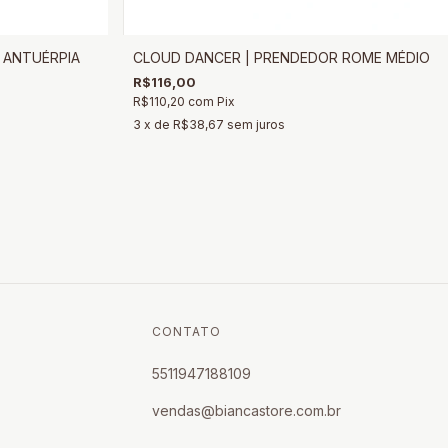
 ANTUÉRPIA
CLOUD DANCER | PRENDEDOR ROME MÉDIO
R$116,00
R$110,20
com
Pix
3
x de
R$38,67
sem juros
CONTATO
5511947188109
vendas@biancastore.com.br