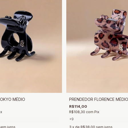
OKYO MÉDIO
PRENDEDOR FLORENCE MÉDI
R$114,00
ix
R$108,30
com
Pix
+9
sem juros
3
x de
R$38,00
sem juros