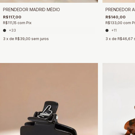
PRENDEDOR MADRID MÉDIO
PRENDEDOR A
R$117,00
R$140,00
R$111,15
com
Pix
R$133,00
com
P
+33
+11
3
x de
R$39,00
sem juros
3
x de
R$46,67