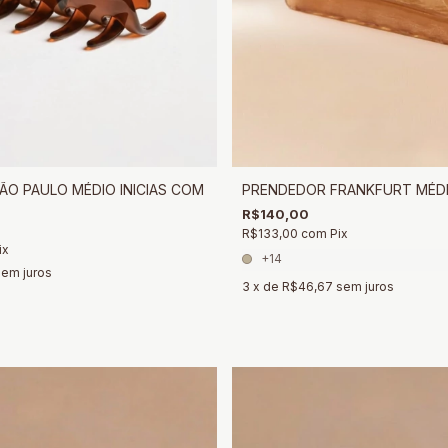
O PAULO MÉDIO INICIAS COM
PRENDEDOR FRANKFURT MÉD
R$140,00
R$133,00
com
Pix
ix
+14
sem juros
3
x de
R$46,67
sem juros