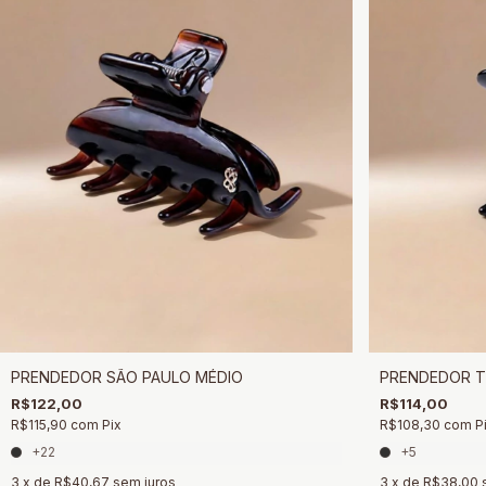
PRENDEDOR SÃO PAULO MÉDIO
PRENDEDOR T
R$122,00
R$114,00
R$115,90
com
Pix
R$108,30
com
P
+22
+5
3
x de
R$40,67
sem juros
3
x de
R$38,00